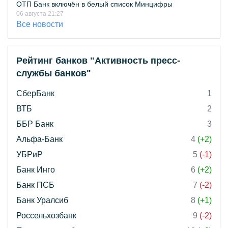
ОТП Банк включён в белый список Минцифры
06 августа 21:27
Все новости
Рейтинг банков "Активность пресс-
службы банков"
СберБанк
1
ВТБ
2
ББР Банк
3
Альфа-Банк
4
(+2)
УБРиР
5
(-1)
Банк Инго
6
(+2)
Банк ПСБ
7
(-2)
Банк Уралсиб
8
(+1)
Россельхозбанк
9
(-2)