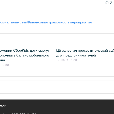
0
социальные сети
Финансовая грамотность
мероприятия
ожении СберKids дети смогут
ЦБ запустил просветительский са
ополнить баланс мобильного
для предпринимателей
она
17 июня 15:20
 12:50
nter