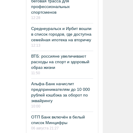
беговая трасса для
профессиональных
спортсменов
12:28
Среднеуральск и Ирбит вошли
в список городов, где доступна
семейная ипотека на вторичку
12:13
ВТБ: россияне увеличивают
расходы на спорт и здоровый
образ жизни
11:50
Альфа-Банк начислит
предпринимателям до 10 000
рублей кэшбэка за оборот по
эквайрингу
10:00
ОТП Банк включён в белый
список Минцифры
06 августа 21:27