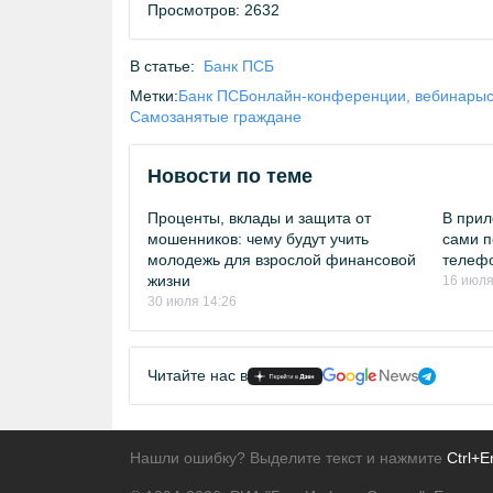
Просмотров: 2632
В статье:
Банк ПСБ
Метки:
Банк ПСБ
онлайн-конференции, вебинары
Самозанятые граждане
Новости по теме
Проценты, вклады и защита от
В прил
мошенников: чему будут учить
сами п
молодежь для взрослой финансовой
телеф
жизни
16 июля
30 июля 14:26
Читайте нас в
Нашли ошибку? Выделите текст и нажмите
Ctrl+E