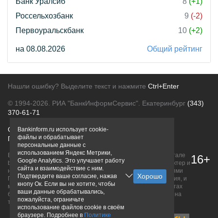
Банк Уралсиб
8
(+1)
Россельхозбанк
9
(-2)
Первоуральскбанк
10
(+2)
на 08.08.2026
Общий рейтинг
Нашли ошибку? Выделите текст и нажмите
Ctrl+Enter
© 1994-2026.
РИА "БанкИнформСервис". Екатеринбург
(343)
370-61-71
О проекте
Политика конфиденциальности
Bankinform.ru использует cookie-
файлы и обрабатывает
Правовая информация
Для рекламодателей
персональные данные с
использованием Яндекс Метрики,
Вся информация о продуктах банков, размещенная на портале
16+
Google Analytics. Это улучшает работу
bankinform.ru, носит исключительно ознакомительный характер и
сайта и взаимодействие с ним.
не является публичной офертой, определяемой положениями
Подтвердите ваше согласие, нажав
ГК РФ. Информация не содержит точного и полного описания, и
кнопу Ок. Если вы не хотите, чтобы
может быть изменена. Конечные условия уточняйте на сайтах
ваши данные обрабатывались,
банков или при личном обращении. Исключительное право на
пожалуйста, ограничьте
товарные знаки принадлежит их правообладателям.
использование файлов cookie в своём
браузере. Подробнее в
Политике