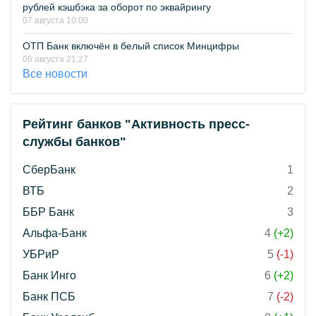
рублей кэшбэка за оборот по эквайрингу
07 августа 10:00
ОТП Банк включён в белый список Минцифры
06 августа 21:27
Все новости
Рейтинг банков "Активность пресс-
службы банков"
СберБанк
1
ВТБ
2
ББР Банк
3
Альфа-Банк
4
(+2)
УБРиР
5
(-1)
Банк Инго
6
(+2)
Банк ПСБ
7
(-2)