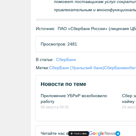
поможет поставщикам услуг сократит
привлекательным и многофункциональ
Источник:
ПАО «Сбербанк России» (лицензия Ц
Просмотров: 2481
В статье:
СберБанк
Метки:
СберБанк (Уральский банк)
СберБанк
мобил
Новости по теме
Приложение УБРиР возобновило
Сбер з
работу
найму 
06 августа 09:50
04 авгу
Читайте нас в