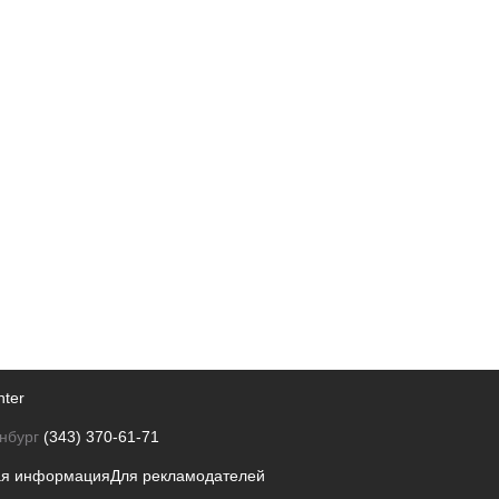
nter
нбург
(343) 370-61-71
ая информация
Для рекламодателей