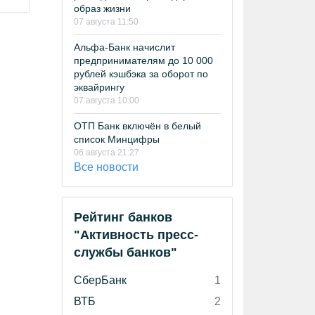
образ жизни
07 августа 11:50
Альфа-Банк начислит
предпринимателям до 10 000
рублей кэшбэка за оборот по
эквайрингу
07 августа 10:00
ОТП Банк включён в белый
список Минцифры
06 августа 21:27
Все новости
Рейтинг банков
"Активность пресс-
службы банков"
СберБанк
1
ВТБ
2