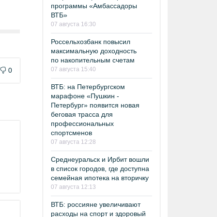
программы «Амбассадоры
ВТБ»
07 августа 16:30
Россельхозбанк повысил
максимальную доходность
по накопительным счетам
07 августа 15:40
0
ВТБ: на Петербургском
марафоне «Пушкин -
Петербург» появится новая
беговая трасса для
профессиональных
спортсменов
07 августа 12:28
Среднеуральск и Ирбит вошли
в список городов, где доступна
семейная ипотека на вторичку
07 августа 12:13
ВТБ: россияне увеличивают
расходы на спорт и здоровый