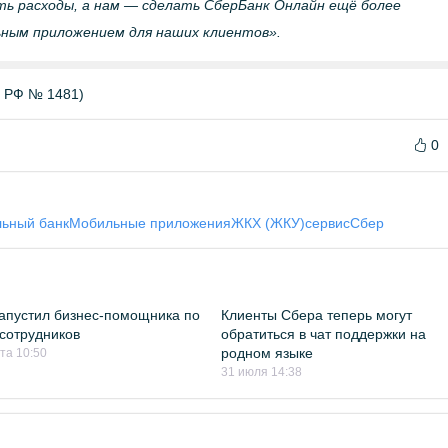
ь расходы, а нам — сделать СберБанк Онлайн ещё более
ным приложением для наших клиентов».
Б РФ № 1481)
0
ьный банк
Мобильные приложения
ЖКХ (ЖКУ)
сервис
Сбер
апустил бизнес-помощника по
Клиенты Сбера теперь могут
сотрудников
обратиться в чат поддержки на
родном языке
ста 10:50
31 июля 14:38