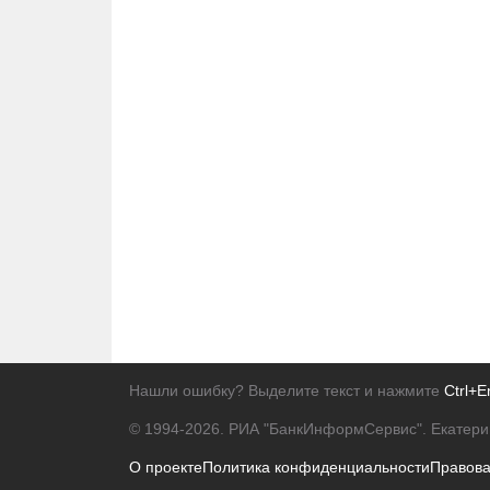
Нашли ошибку? Выделите текст и нажмите
Ctrl+E
© 1994-2026.
РИА "БанкИнформСервис". Екатери
О проекте
Политика конфиденциальности
Правов