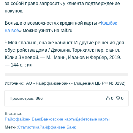
за собой право запросить у клиента подтверждение
покупок.
Больше о возможностях кредитной карты «
Кэшбэк
на всё
» можно узнать на raif.ru.
1
Моя спальня, она же кабинет. И другие решения для
обустройства дома / Джоанна Торнхилл; пер. с англ.
Юлии Змеевой. — М.: Манн, Иванов и Фербер, 2019.
— 144 с. : ил.
Источник:
АО «Райффайзенбанк» (лицензия ЦБ РФ № 3292)
Просмотров: 866
0
0
В статье:
Райффайзен Банк
Банковские карты
Дебетовые карты
Метки:
Статистика
Райффайзен Банк