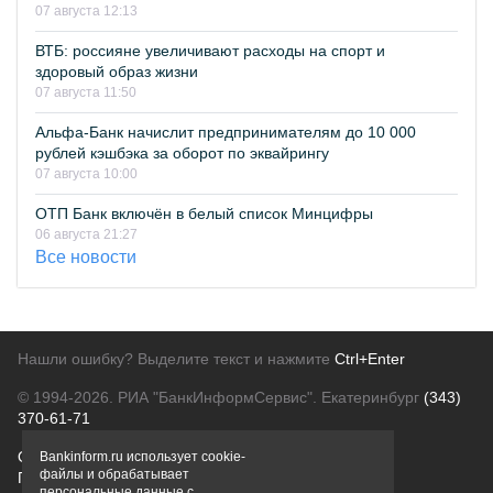
07 августа 12:13
ВТБ: россияне увеличивают расходы на спорт и
здоровый образ жизни
07 августа 11:50
Альфа-Банк начислит предпринимателям до 10 000
рублей кэшбэка за оборот по эквайрингу
07 августа 10:00
ОТП Банк включён в белый список Минцифры
06 августа 21:27
Все новости
Нашли ошибку? Выделите текст и нажмите
Ctrl+Enter
© 1994-2026.
РИА "БанкИнформСервис". Екатеринбург
(343)
370-61-71
О проекте
Политика конфиденциальности
Bankinform.ru использует cookie-
файлы и обрабатывает
Правовая информация
Для рекламодателей
персональные данные с