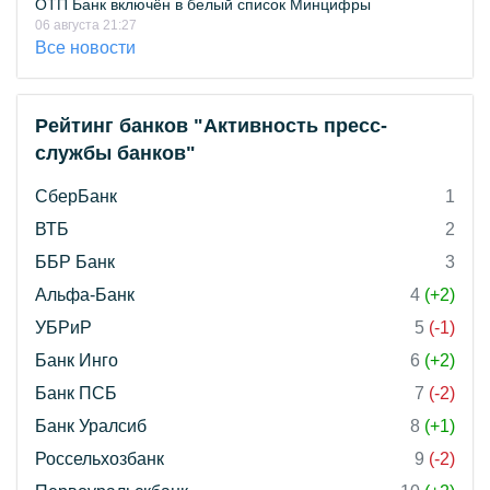
ОТП Банк включён в белый список Минцифры
06 августа 21:27
Все новости
Рейтинг банков "Активность пресс-
службы банков"
СберБанк
1
ВТБ
2
ББР Банк
3
Альфа-Банк
4
(+2)
УБРиР
5
(-1)
Банк Инго
6
(+2)
Банк ПСБ
7
(-2)
Банк Уралсиб
8
(+1)
Россельхозбанк
9
(-2)