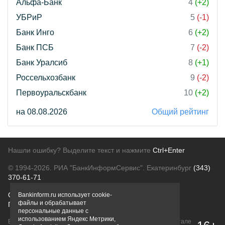
Альфа-Банк
4
(+2)
УБРиР
5
(-1)
Банк Инго
6
(+2)
Банк ПСБ
7
(-2)
Банк Уралсиб
8
(+1)
Россельхозбанк
9
(-2)
Первоуральскбанк
10
(+2)
на 08.08.2026
Общий рейтинг
Нашли ошибку? Выделите текст и нажмите
Ctrl+Enter
© 1994-2026.
РИА "БанкИнформСервис". Екатеринбург
(343)
370-61-71
О проекте
Политика конфиденциальности
Bankinform.ru использует cookie-
файлы и обрабатывает
Правовая информация
Для рекламодателей
персональные данные с
использованием Яндекс Метрики,
Вся информация о продуктах банков, размещенная на портале