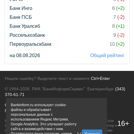
Банк Инго
6
(+2)
Банк ПСБ
7
(-2)
Банк Уралсиб
8
(+1)
Россельхозбанк
9
(-2)
Первоуральскбанк
10
(+2)
на 08.08.2026
Общий рейтинг
Нашли ошибку? Выделите текст и нажмите
Ctrl+Enter
© 1994-2026.
РИА "БанкИнформСервис". Екатеринбург
(343)
370-61-71
О проекте
Политика конфиденциальности
Bankinform.ru использует cookie-
файлы и обрабатывает
Правовая информация
Для рекламодателей
персональные данные с
использованием Яндекс Метрики,
Вся информация о продуктах банков, размещенная на портале
16+
Google Analytics. Это улучшает работу
bankinform.ru, носит исключительно ознакомительный характер и
сайта и взаимодействие с ним.
не является публичной офертой, определяемой положениями
Подтвердите ваше согласие, нажав