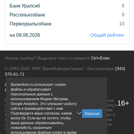
Банк Уралсиб
8
Россельхозбанк
9
Первоуральскбанк
10
на 09.08.2026
Общий рейтинг
Нашли ошибку? Выделите текст и нажмите
Ctrl+Enter
© 1994-2026.
РИА "БанкИнформСервис". Екатеринбург
(343)
370-61-71
О проекте
Политика конфиденциальности
Bankinform.ru использует cookie-
файлы и обрабатывает
Правовая информация
Для рекламодателей
персональные данные с
использованием Яндекс Метрики,
Вся информация о продуктах банков, размещенная на портале
16+
Google Analytics. Это улучшает работу
bankinform.ru, носит исключительно ознакомительный характер и
сайта и взаимодействие с ним.
не является публичной офертой, определяемой положениями
Подтвердите ваше согласие, нажав
ГК РФ. Информация не содержит точного и полного описания, и
кнопу Ок. Если вы не хотите, чтобы
может быть изменена. Конечные условия уточняйте на сайтах
ваши данные обрабатывались,
банков или при личном обращении. Исключительное право на
пожалуйста, ограничьте
товарные знаки принадлежит их правообладателям.
использование файлов cookie в своём