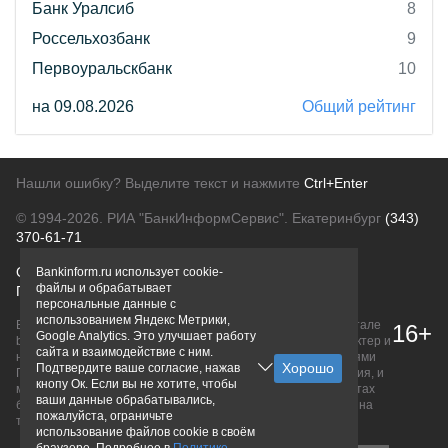
Банк Уралсиб
8
Россельхозбанк
9
Первоуральскбанк
10
на 09.08.2026
Общий рейтинг
Нашли ошибку? Выделите текст и нажмите
Ctrl+Enter
© 1994-2026.
РИА "БанкИнформСервис". Екатеринбург
(343)
370-61-71
О проекте
Политика конфиденциальности
Bankinform.ru использует cookie-
файлы и обрабатывает
Правовая информация
Для рекламодателей
персональные данные с
использованием Яндекс Метрики,
Вся информация о продуктах банков, размещенная на портале
16+
Google Analytics. Это улучшает работу
bankinform.ru, носит исключительно ознакомительный характер и
сайта и взаимодействие с ним.
не является публичной офертой, определяемой положениями
Подтвердите ваше согласие, нажав
ГК РФ. Информация не содержит точного и полного описания, и
кнопу Ок. Если вы не хотите, чтобы
может быть изменена. Конечные условия уточняйте на сайтах
ваши данные обрабатывались,
банков или при личном обращении. Исключительное право на
пожалуйста, ограничьте
товарные знаки принадлежит их правообладателям.
использование файлов cookie в своём