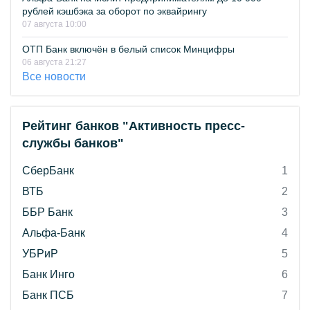
рублей кэшбэка за оборот по эквайрингу
07 августа 10:00
ОТП Банк включён в белый список Минцифры
06 августа 21:27
Все новости
Рейтинг банков "Активность пресс-
службы банков"
СберБанк
1
ВТБ
2
ББР Банк
3
Альфа-Банк
4
УБРиР
5
Банк Инго
6
Банк ПСБ
7