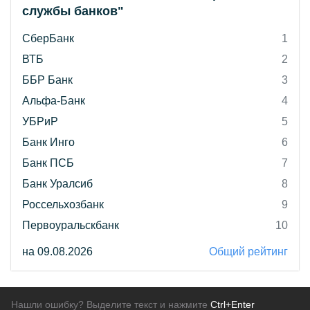
службы банков"
СберБанк
1
ВТБ
2
ББР Банк
3
Альфа-Банк
4
УБРиР
5
Банк Инго
6
Банк ПСБ
7
Банк Уралсиб
8
Россельхозбанк
9
Первоуральскбанк
10
на 09.08.2026
Общий рейтинг
Нашли ошибку? Выделите текст и нажмите
Ctrl+Enter