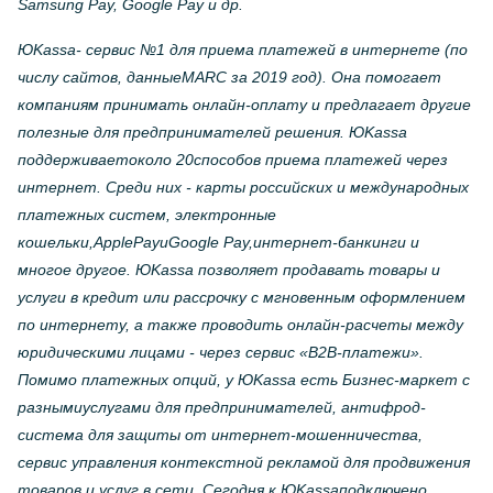
Samsung Pay, Google Pay и др.
ЮKassa- сервис №1 для приема платежей в интернете (по
числу сайтов, данныеMARC за 2019 год). Она помогает
компаниям принимать онлайн-оплату и предлагает другие
полезные для предпринимателей решения. ЮKassa
поддерживаетоколо 20способов приема платежей через
интернет. Среди них - карты российских и международных
платежных систем, электронные
кошельки,ApplePayиGoogle Pay,интернет-банкинги и
многое другое. ЮKassa позволяет продавать товары и
услуги в кредит или рассрочку с мгновенным оформлением
по интернету, а также проводить онлайн-расчеты между
юридическими лицами - через сервис «B2B-платежи».
Помимо платежных опций, у ЮKassa есть Бизнес-маркет с
разнымиуслугами для предпринимателей, антифрод-
система для защиты от интернет-мошенничества,
сервис управления контекстной рекламой для продвижения
товаров и услуг в сети. Сегодня к ЮKassaподключено