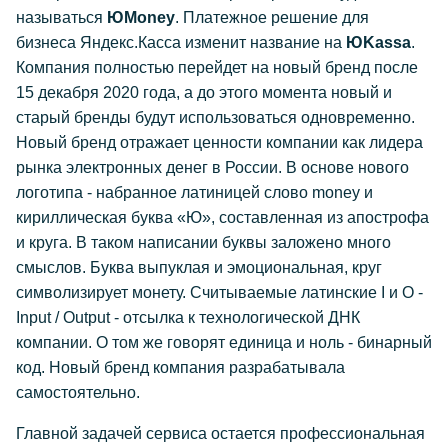
называться
ЮMoney
. Платежное решение для
бизнеса Яндекс.Касса изменит название на
ЮKassa
.
Компания полностью перейдет на новый бренд после
15 декабря 2020 года, а до этого момента новый и
старый бренды будут использоваться одновременно.
Новый бренд отражает ценности компании как лидера
рынка электронных денег в России. В основе нового
логотипа - набранное латиницей слово money и
кириллическая буква «Ю», составленная из апострофа
и круга. В таком написании буквы заложено много
смыслов. Буква выпуклая и эмоциональная, круг
символизирует монету. Считываемые латинские I и O -
Input / Output - отсылка к технологической ДНК
компании. О том же говорят единица и ноль - бинарный
код. Новый бренд компания разрабатывала
самостоятельно.
Главной задачей сервиса остается профессиональная