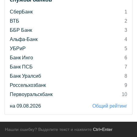
СберБанк
1
ВТБ
2
ББР Банк
3
Альфа-Банк
4
УБРиР
5
Банк Инго
6
Банк ПСБ
7
Банк Уралсиб
8
Россельхозбанк
9
Первоуральскбанк
10
на 09.08.2026
Общий рейтинг
Нашли ошибку? Выделите текст и нажмите
Ctrl+Enter