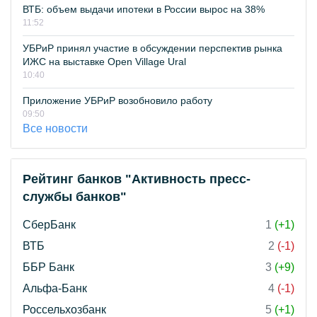
ВТБ: объем выдачи ипотеки в России вырос на 38%
11:52
УБРиР принял участие в обсуждении перспектив рынка
ИЖС на выставке Open Village Ural
10:40
Приложение УБРиР возобновило работу
09:50
Все новости
Рейтинг банков "Активность пресс-
службы банков"
СберБанк
1
(+1)
ВТБ
2
(-1)
ББР Банк
3
(+9)
Альфа-Банк
4
(-1)
Россельхозбанк
5
(+1)