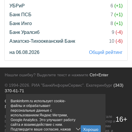
УБРиР
6
(+1)
Банк ПСБ
7
(+1)
Банк Инго
8
(+1)
Банк Уралсиб
9
(-4)
Азиатско-Тихоокеанский Банк
10
(-6)
на 06.08.2026
Общий рейтинг
Нашли ошибку? Выделите текст и нажмите
Ctrl+Enter
© 1994-2026.
РИА "БанкИнформСервис". Екатеринбург
(343)
370-61-71
О проекте
Политика конфиденциальности
Bankinform.ru использует cookie-
файлы и обрабатывает
Правовая информация
Для рекламодателей
персональные данные с
использованием Яндекс Метрики,
Вся информация о продуктах банков, размещенная на портале
16+
Google Analytics. Это улучшает работу
bankinform.ru, носит исключительно ознакомительный характер и
сайта и взаимодействие с ним.
не является публичной офертой, определяемой положениями
Подтвердите ваше согласие, нажав
ГК РФ. Информация не содержит точного и полного описания, и