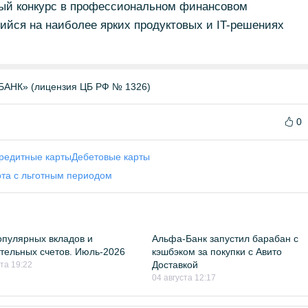
й конкурс в профессиональном финансовом
йся на наиболее ярких продуктовых и IT-решениях
НК» (лицензия ЦБ РФ № 1326)
0
редитные карты
Дебетовые карты
рта с льготным периодом
пулярных вкладов и
Альфа-Банк запустил барабан с
тельных счетов. Июль-2026
кэшбэком за покупки с Авито
Доставкой
ста 19:22
04 августа 12:17