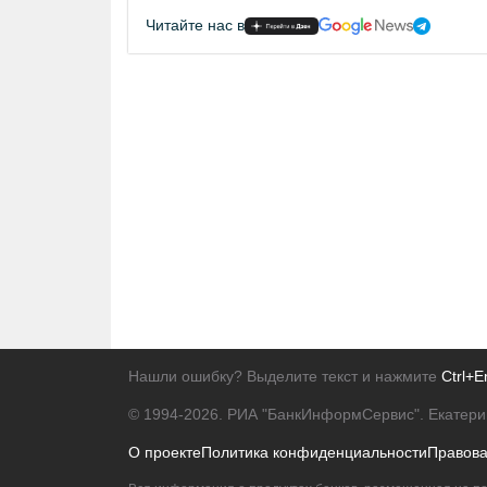
Читайте нас в
Нашли ошибку? Выделите текст и нажмите
Ctrl+E
© 1994-2026.
РИА "БанкИнформСервис". Екатери
О проекте
Политика конфиденциальности
Правов