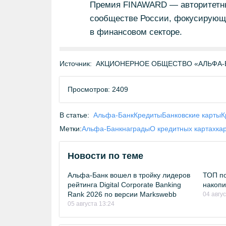
Премия FINAWARD — авторитетны
сообществе России, фокусирующи
в финансовом секторе.
Источник:
АКЦИОНЕРНОЕ ОБЩЕСТВО «АЛЬФА-БА
Просмотров: 2409
В статье:
Альфа-Банк
Кредиты
Банковские карты
К
Метки:
Альфа-Банк
награды
О кредитных картах
ка
Новости по теме
Альфа-Банк вошел в тройку лидеров
ТОП по
рейтинга Digital Corporate Banking
накопи
Rank 2026 по версии Markswebb
04 авгу
05 августа 13:24