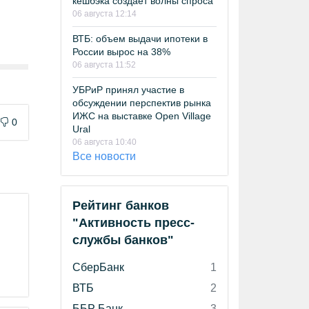
кешбэка создает волны спроса
06 августа 12:14
ВТБ: объем выдачи ипотеки в
России вырос на 38%
06 августа 11:52
УБРиР принял участие в
обсуждении перспектив рынка
ИЖС на выставке Open Village
0
Ural
06 августа 10:40
Все новости
Рейтинг банков
"Активность пресс-
службы банков"
СберБанк
1
ВТБ
2
ББР Банк
3