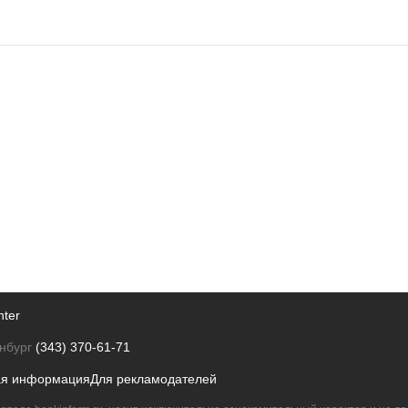
nter
нбург
(343) 370-61-71
ая информация
Для рекламодателей