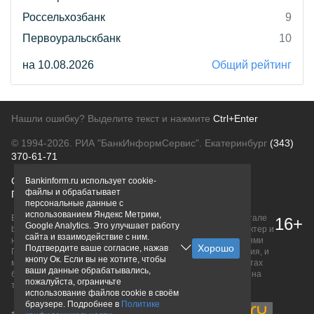
Россельхозбанк
9
Первоуральскбанк
10
на 10.08.2026
Общий рейтинг
Нашли ошибку? Выделите текст и нажмите
Ctrl+Enter
© 1994-2026.
РИА "БанкИнформСервис". Екатеринбург
(343)
370-61-71
О проекте
Политика конфиденциальности
Bankinform.ru использует cookie-
файлы и обрабатывает
Правовая информация
Для рекламодателей
персональные данные с
использованием Яндекс Метрики,
Вся информация о продуктах банков, размещенная на портале
16+
Google Analytics. Это улучшает работу
bankinform.ru, носит исключительно ознакомительный характер и
сайта и взаимодействие с ним.
не является публичной офертой, определяемой положениями
Подтвердите ваше согласие, нажав
ГК РФ. Информация не содержит точного и полного описания, и
кнопу Ок. Если вы не хотите, чтобы
может быть изменена. Конечные условия уточняйте на сайтах
ваши данные обрабатывались,
банков или при личном обращении. Исключительное право на
пожалуйста, ограничьте
товарные знаки принадлежит их правообладателям.
использование файлов cookie в своём
браузере. Подробнее в
Политике