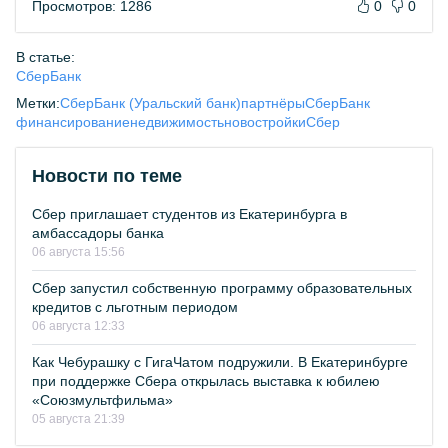
Просмотров: 1286
0
0
В статье:
СберБанк
Метки:
СберБанк (Уральский банк)
партнёры
СберБанк
финансирование
недвижимость
новостройки
Сбер
Новости по теме
Сбер приглашает студентов из Екатеринбурга в
амбассадоры банка
06 августа 15:56
Сбер запустил собственную программу образовательных
кредитов с льготным периодом
06 августа 12:33
Как Чебурашку с ГигаЧатом подружили. В Екатеринбурге
при поддержке Сбера открылась выставка к юбилею
«Союзмультфильма»
05 августа 21:39