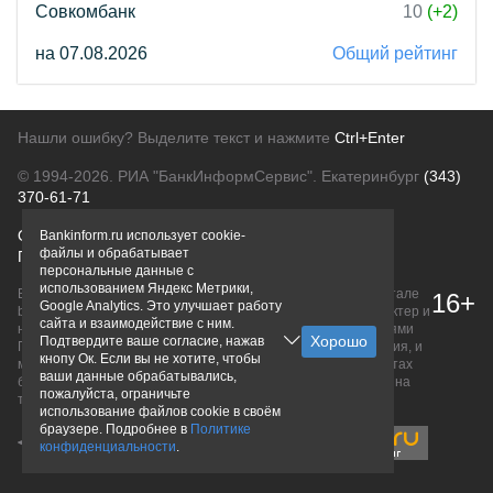
Совкомбанк
10
(+2)
на 07.08.2026
Общий рейтинг
Нашли ошибку? Выделите текст и нажмите
Ctrl+Enter
© 1994-2026.
РИА "БанкИнформСервис". Екатеринбург
(343)
370-61-71
О проекте
Политика конфиденциальности
Bankinform.ru использует cookie-
файлы и обрабатывает
Правовая информация
Для рекламодателей
персональные данные с
использованием Яндекс Метрики,
Вся информация о продуктах банков, размещенная на портале
16+
Google Analytics. Это улучшает работу
bankinform.ru, носит исключительно ознакомительный характер и
сайта и взаимодействие с ним.
не является публичной офертой, определяемой положениями
Подтвердите ваше согласие, нажав
ГК РФ. Информация не содержит точного и полного описания, и
кнопу Ок. Если вы не хотите, чтобы
может быть изменена. Конечные условия уточняйте на сайтах
ваши данные обрабатывались,
банков или при личном обращении. Исключительное право на
пожалуйста, ограничьте
товарные знаки принадлежит их правообладателям.
использование файлов cookie в своём
браузере. Подробнее в
Политике
конфиденциальности
.