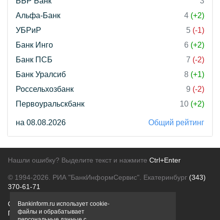
ББР Банк
3
Альфа-Банк
4
(+2)
УБРиР
5
(-1)
Банк Инго
6
(+2)
Банк ПСБ
7
(-2)
Банк Уралсиб
8
(+1)
Россельхозбанк
9
(-2)
Первоуральскбанк
10
(+2)
на 08.08.2026
Общий рейтинг
Нашли ошибку? Выделите текст и нажмите
Ctrl+Enter
© 1994-2026.
РИА "БанкИнформСервис". Екатеринбург
(343)
370-61-71
О проекте
Политика конфиденциальности
Bankinform.ru использует cookie-
файлы и обрабатывает
Правовая информация
Для рекламодателей
персональные данные с