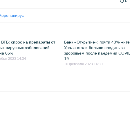
0
Коронавирус
 ВТБ: спрос на препараты от
Банк «Открытие»: почти 40% жит
ых вирусных заболеваний
Урала стали больше следить за
на 66%
здоровьем после пандемии COVI
19
ября 2023 14:34
10 февраля 2023 14:30