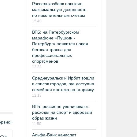
Россельхозбанк повысил
максимальную доходность
по накопительным счетам
15:40
ВТБ: на Петербургском
марафоне «Пушкин -
Петербург» появится новая
беговая трасса для
профессиональных
спортсменов
12:28
Среднеуральск и Ирбит вошли
в список городов, где доступна
семейная ипотека на вторичку
12:13
ВТБ: россияне увеличивают
расходы на спорт и здоровый
образ жизни
рвис»
11:50
Альфа-Банк начислит