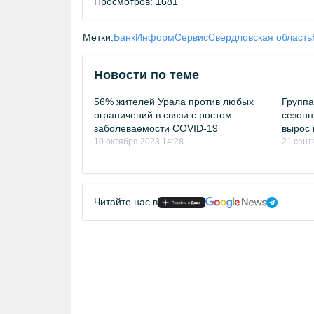
Просмотров: 1681
Метки:
БанкИнформСервис
Свердловская область
Новости по теме
56% жителей Урала против любых
Группа
ограничений в связи с ростом
сезонн
заболеваемости COVID-19
вырос 
10 октября 2023 14:28
21 сент
Читайте нас в