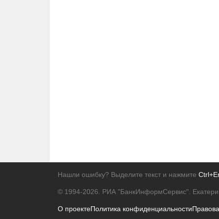
Нашли ошибку? Выделите текст и нажмите
Ctrl+E
© 1994-2026.
РИА "БанкИнформСервис". Екатери
О проекте
Политика конфиденциальности
Правов