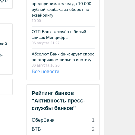
0
предпринимателям до 10 000
рублей кэшбэка за оборот по
эквайрингу
10:00
ОТП Банк включён в белый
список Минцифры
06 августа 21:27
елей
Абсолют Банк фиксирует спрос
D-
на вторичное жилье в ипотеку
06 августа 16:20
Все новости
Рейтинг банков
"Активность пресс-
службы банков"
СберБанк
1
ВТБ
2