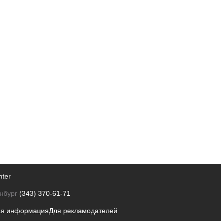
nter
нбург
(343) 370-61-71
ая информация
Для рекламодателей