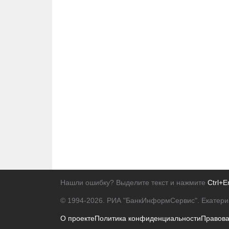
Нашли ошибку? Выделите текст и нажмите
Ctrl+E
© 1994-2026.
РИА "БанкИнформСервис". Екатери
О проекте
Политика конфиденциальности
Правов