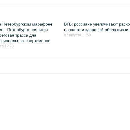
а Петербургском марафоне
ВТБ: россияне увеличивают расх
н - Петербург» появится
на спорт и здоровый образ жизни
беговая трасса для
07 августа 11:50
ссиональных спортсменов
ста 12:28