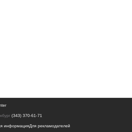
nter
нбург
(343) 370-61-71
ая информация
Для рекламодателей