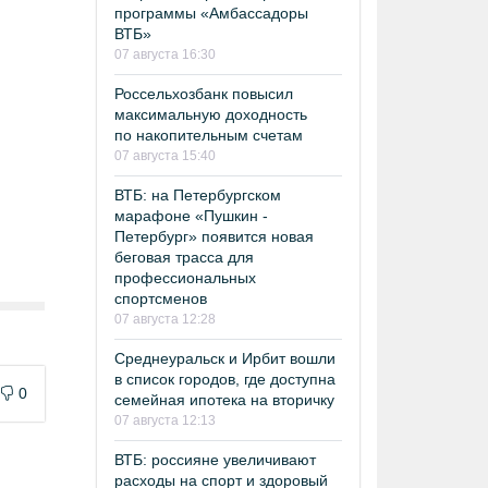
программы «Амбассадоры
ВТБ»
07 августа 16:30
Россельхозбанк повысил
максимальную доходность
по накопительным счетам
07 августа 15:40
ВТБ: на Петербургском
марафоне «Пушкин -
Петербург» появится новая
беговая трасса для
профессиональных
спортсменов
07 августа 12:28
Среднеуральск и Ирбит вошли
в список городов, где доступна
0
семейная ипотека на вторичку
07 августа 12:13
ВТБ: россияне увеличивают
расходы на спорт и здоровый