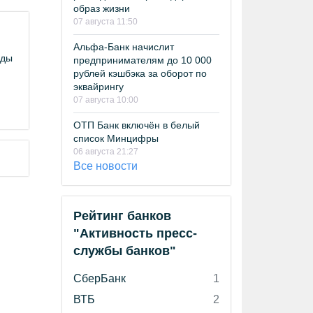
образ жизни
07 августа 11:50
Альфа-Банк начислит
оды
предпринимателям до 10 000
рублей кэшбэка за оборот по
эквайрингу
07 августа 10:00
ОТП Банк включён в белый
список Минцифры
06 августа 21:27
Все новости
Рейтинг банков
"Активность пресс-
службы банков"
СберБанк
1
ВТБ
2