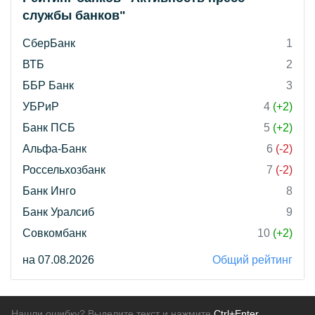
службы банков"
СберБанк
1
ВТБ
2
ББР Банк
3
УБРиР
4
(+2)
Банк ПСБ
5
(+2)
Альфа-Банк
6
(-2)
Россельхозбанк
7
(-2)
Банк Инго
8
Банк Уралсиб
9
Совкомбанк
10
(+2)
на 07.08.2026
Общий рейтинг
Нашли ошибку? Выделите текст и нажмите
Ctrl+Enter