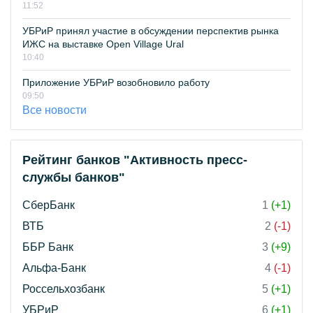
11:52
УБРиР принял участие в обсуждении перспектив рынка
ИЖС на выставке Open Village Ural
10:40
Приложение УБРиР возобновило работу
09:50
Все новости
Рейтинг банков "Активность пресс-
службы банков"
СберБанк
1
(+1)
ВТБ
2
(-1)
ББР Банк
3
(+9)
Альфа-Банк
4
(-1)
Россельхозбанк
5
(+1)
УБРиР
6
(+1)