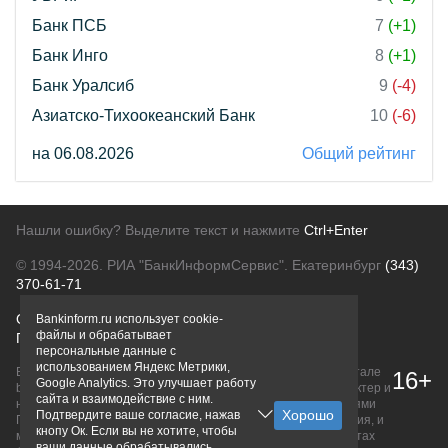
Банк ПСБ
7
(+1)
Банк Инго
8
(+1)
Банк Уралсиб
9
(-4)
Азиатско-Тихоокеанский Банк
10
(-6)
на 06.08.2026
Общий рейтинг
Нашли ошибку? Выделите текст и нажмите
Ctrl+Enter
© 1994-2026.
РИА "БанкИнформСервис". Екатеринбург
(343)
370-61-71
О проекте
Политика конфиденциальности
Bankinform.ru использует cookie-
файлы и обрабатывает
Правовая информация
Для рекламодателей
персональные данные с
использованием Яндекс Метрики,
Вся информация о продуктах банков, размещенная на портале
16+
Google Analytics. Это улучшает работу
bankinform.ru, носит исключительно ознакомительный характер и
сайта и взаимодействие с ним.
не является публичной офертой, определяемой положениями
Подтвердите ваше согласие, нажав
ГК РФ. Информация не содержит точного и полного описания, и
кнопу Ок. Если вы не хотите, чтобы
может быть изменена. Конечные условия уточняйте на сайтах
ваши данные обрабатывались,