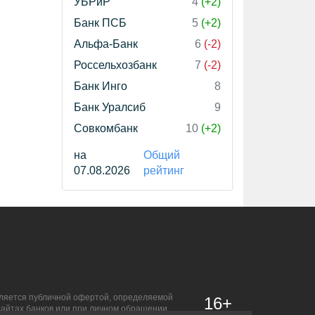
УБРиР
4
(+2)
Банк ПСБ
5
(+2)
Альфа-Банк
6
(-2)
Россельхозбанк
7
(-2)
Банк Инго
8
Банк Уралсиб
9
Совкомбанк
10
(+2)
на
Общий
07.08.2026
рейтинг
является публичной офертой, определяемой
16+
сайтах банков или при личном обращении.