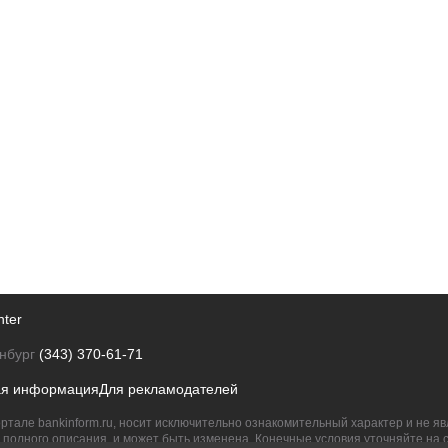
nter
нбург
(343) 370-61-71
ая информация
Для рекламодателей
ртале bankinform.ru, носит исключительно ознакомительный характер и не 
полного описания, и может быть изменена. Конечные условия уточняйте на 