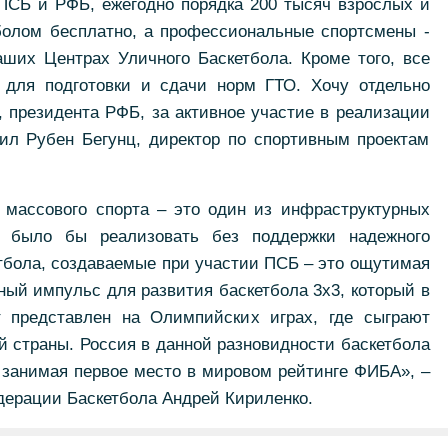
ПСБ и РФБ, ежегодно порядка 200 тысяч взрослых и
болом бесплатно, а профессиональные спортсмены -
аших Центрах Уличного Баскетбола. Кроме того, все
 для подготовки и сдачи норм ГТО. Хочу отдельно
, президента РФБ, за активное участие в реализации
ил Рубен Бегунц, директор по спортивным проектам
 массового спорта – это один из инфраструктурных
о было бы реализовать без поддержки надежного
етбола, создаваемые при участии ПСБ – это ощутимая
ый импульс для развития баскетбола 3х3, который в
 представлен на Олимпийских играх, где сыграют
й страны. Россия в данной разновидности баскетбола
 занимая первое место в мировом рейтинге ФИБА», –
дерации Баскетбола Андрей Кириленко.