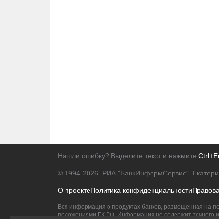
Нашли ошибку? Выделите текст и нажмите
Ctrl+E
© 1994-2026.
РИА "БанкИнформСервис". Екатери
О проекте
Политика конфиденциальности
Правов
Вся информация о продуктах банков, размещенная на по
положениями ГК РФ. Информация не содержит точного и 