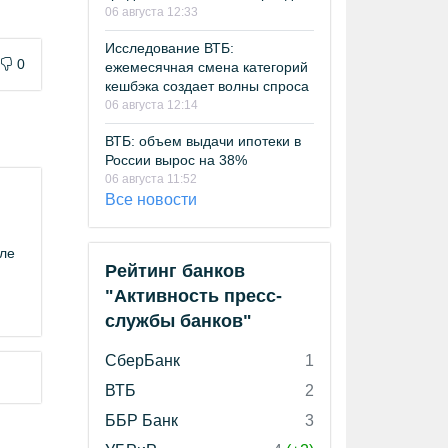
06 августа 12:33
Исследование ВТБ:
0
ежемесячная смена категорий
кешбэка создает волны спроса
06 августа 12:14
ВТБ: объем выдачи ипотеки в
России вырос на 38%
06 августа 11:52
Все новости
иле
Рейтинг банков
"Активность пресс-
службы банков"
СберБанк
1
ВТБ
2
ББР Банк
3