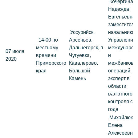
Кочергина
Надежда
Евгеньевна,
заместитель
Уссурийск,
начальника
14-00 по
Арсеньев,
Управления
местному
Дальнегорск, п.
международ
07 июля
времени
Чугуевка,
и
2020
Приморского
Кавалерово,
межбанковс
края
Большой
операций,
Камень
эксперт в
области
валютного
контроля с 1
года
Михайлюко
Елена
Алексеевна,