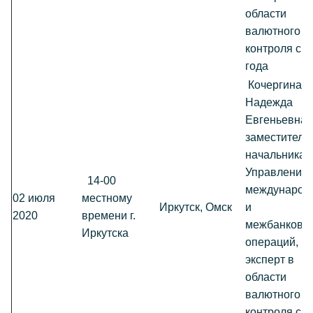
области
валютного
контроля с 2
года
Кочергина
Надежда
Евгеньевна,
заместитель
начальника
Управления
14-00
международ
02 июля
местному
Иркутск, Омск
и
2020
времени г.
межбанковс
Иркутска
операций,
эксперт в
области
валютного
контроля с 1