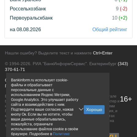
Россельхозбанк
9
(-2)
Первоуральскбанк
10
(+2)
на 08.08.2026
Общий рейтинг
Нашли ошибку? Выделите текст и нажмите
Ctrl+Enter
© 1994-2026.
РИА "БанкИнформСервис". Екатеринбург
(343)
370-61-71
О проекте
Политика конфиденциальности
Bankinform.ru использует cookie-
файлы и обрабатывает
Правовая информация
Для рекламодателей
персональные данные с
использованием Яндекс Метрики,
Вся информация о продуктах банков, размещенная на портале
16+
Google Analytics. Это улучшает работу
bankinform.ru, носит исключительно ознакомительный характер и
сайта и взаимодействие с ним.
не является публичной офертой, определяемой положениями
Подтвердите ваше согласие, нажав
ГК РФ. Информация не содержит точного и полного описания, и
кнопу Ок. Если вы не хотите, чтобы
может быть изменена. Конечные условия уточняйте на сайтах
ваши данные обрабатывались,
банков или при личном обращении. Исключительное право на
пожалуйста, ограничьте
товарные знаки принадлежит их правообладателям.
использование файлов cookie в своём
браузере. Подробнее в
Политике