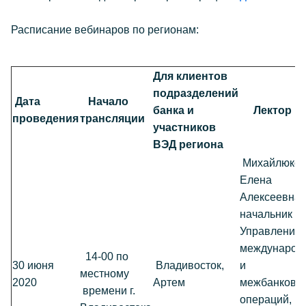
Расписание вебинаров по регионам:
Для клиентов
подразделений
Дата
Начало
банка и
Лектор
проведения
трансляции
участников
ВЭД региона
Михайлюко
Елена
Алексеевна,
начальник
Управления
международ
14-00 по
30 июня
Владивосток,
и
местному
2020
Артем
межбанковс
времени г.
операций,