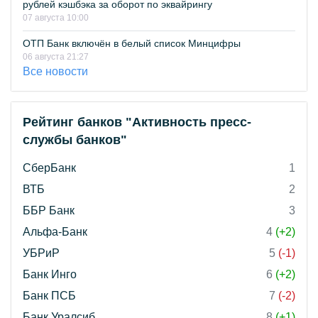
рублей кэшбэка за оборот по эквайрингу
07 августа 10:00
ОТП Банк включён в белый список Минцифры
06 августа 21:27
Все новости
Рейтинг банков "Активность пресс-
службы банков"
СберБанк
1
ВТБ
2
ББР Банк
3
Альфа-Банк
4
(+2)
УБРиР
5
(-1)
Банк Инго
6
(+2)
Банк ПСБ
7
(-2)
Банк Уралсиб
8
(+1)