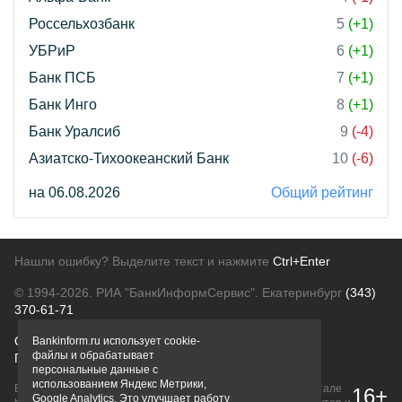
Россельхозбанк
5
(+1)
УБРиР
6
(+1)
Банк ПСБ
7
(+1)
Банк Инго
8
(+1)
Банк Уралсиб
9
(-4)
Азиатско-Тихоокеанский Банк
10
(-6)
на 06.08.2026
Общий рейтинг
Нашли ошибку? Выделите текст и нажмите
Ctrl+Enter
© 1994-2026.
РИА "БанкИнформСервис". Екатеринбург
(343)
370-61-71
О проекте
Политика конфиденциальности
Bankinform.ru использует cookie-
файлы и обрабатывает
Правовая информация
Для рекламодателей
персональные данные с
использованием Яндекс Метрики,
Вся информация о продуктах банков, размещенная на портале
16+
Google Analytics. Это улучшает работу