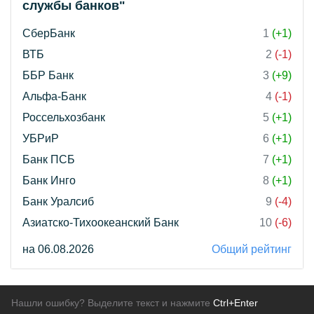
службы банков"
СберБанк
1
(+1)
ВТБ
2
(-1)
ББР Банк
3
(+9)
Альфа-Банк
4
(-1)
Россельхозбанк
5
(+1)
УБРиР
6
(+1)
Банк ПСБ
7
(+1)
Банк Инго
8
(+1)
Банк Уралсиб
9
(-4)
Азиатско-Тихоокеанский Банк
10
(-6)
на 06.08.2026
Общий рейтинг
Нашли ошибку? Выделите текст и нажмите
Ctrl+Enter