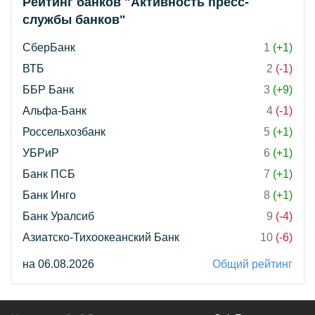
Рейтинг банков "Активность пресс-
службы банков"
СберБанк
1
(+1)
ВТБ
2
(-1)
ББР Банк
3
(+9)
Альфа-Банк
4
(-1)
Россельхозбанк
5
(+1)
УБРиР
6
(+1)
Банк ПСБ
7
(+1)
Банк Инго
8
(+1)
Банк Уралсиб
9
(-4)
Азиатско-Тихоокеанский Банк
10
(-6)
на 06.08.2026
Общий рейтинг