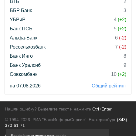
ВТБ
2
ББР Банк
3
УБРиР
4
(+2)
Банк ПСБ
5
(+2)
Альфа-Банк
6
(-2)
Россельхозбанк
7
(-2)
Банк Инго
8
Банк Уралсиб
9
Совкомбанк
10
(+2)
на 07.08.2026
Общий рейтинг
Нашли ошибку? Выделите текст и нажмите
Ctrl+Enter
© 1994-2026.
РИА "БанкИнформСервис". Екатеринбург
(343)
370-61-71