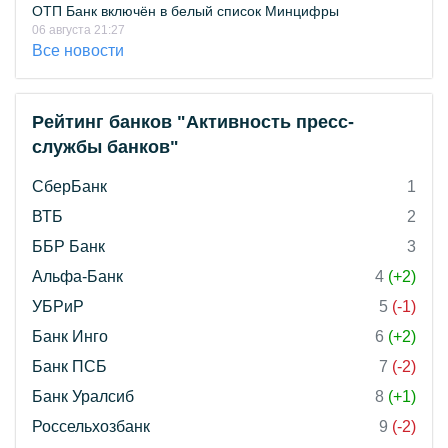
ОТП Банк включён в белый список Минцифры
06 августа 21:27
Все новости
Рейтинг банков "Активность пресс-
службы банков"
СберБанк
1
ВТБ
2
ББР Банк
3
Альфа-Банк
4
(+2)
УБРиР
5
(-1)
Банк Инго
6
(+2)
Банк ПСБ
7
(-2)
Банк Уралсиб
8
(+1)
Россельхозбанк
9
(-2)