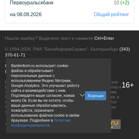
Первоуральскбанк
10
(+2)
на 08.08.2026
Общий рейтинг
Нашли ошибку? Выделите текст и нажмите
Ctrl+Enter
© 1994-2026.
РИА "БанкИнформСервис". Екатеринбург
(343)
370-61-71
О проекте
Политика конфиденциальности
Bankinform.ru использует cookie-
файлы и обрабатывает
Правовая информация
Для рекламодателей
персональные данные с
использованием Яндекс Метрики,
Вся информация о продуктах банков, размещенная на портале
16+
Google Analytics. Это улучшает работу
bankinform.ru, носит исключительно ознакомительный характер и
сайта и взаимодействие с ним.
не является публичной офертой, определяемой положениями
Подтвердите ваше согласие, нажав
ГК РФ. Информация не содержит точного и полного описания, и
кнопу Ок. Если вы не хотите, чтобы
может быть изменена. Конечные условия уточняйте на сайтах
ваши данные обрабатывались,
банков или при личном обращении. Исключительное право на
пожалуйста, ограничьте
товарные знаки принадлежит их правообладателям.
использование файлов cookie в своём
браузере. Подробнее в
Политике
конфиденциальности
.