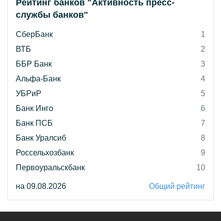
Рейтинг банков "Активность пресс-
службы банков"
СберБанк
1
ВТБ
2
ББР Банк
3
Альфа-Банк
4
УБРиР
5
Банк Инго
6
Банк ПСБ
7
Банк Уралсиб
8
Россельхозбанк
9
Первоуральскбанк
10
на 09.08.2026
Общий рейтинг