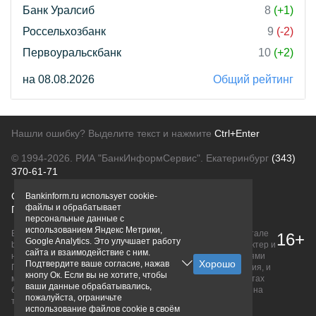
Банк Уралсиб
8
(+1)
Россельхозбанк
9
(-2)
Первоуральскбанк
10
(+2)
на 08.08.2026
Общий рейтинг
Нашли ошибку? Выделите текст и нажмите
Ctrl+Enter
© 1994-2026.
РИА "БанкИнформСервис". Екатеринбург
(343)
370-61-71
О проекте
Политика конфиденциальности
Bankinform.ru использует cookie-
файлы и обрабатывает
Правовая информация
Для рекламодателей
персональные данные с
использованием Яндекс Метрики,
Вся информация о продуктах банков, размещенная на портале
16+
Google Analytics. Это улучшает работу
bankinform.ru, носит исключительно ознакомительный характер и
сайта и взаимодействие с ним.
не является публичной офертой, определяемой положениями
Подтвердите ваше согласие, нажав
ГК РФ. Информация не содержит точного и полного описания, и
кнопу Ок. Если вы не хотите, чтобы
может быть изменена. Конечные условия уточняйте на сайтах
ваши данные обрабатывались,
банков или при личном обращении. Исключительное право на
пожалуйста, ограничьте
товарные знаки принадлежит их правообладателям.
использование файлов cookie в своём