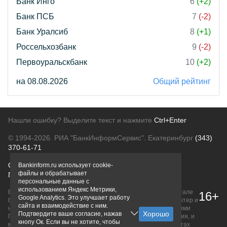
Банк Инго
6
(+2)
Банк ПСБ
7
(-2)
Банк Уралсиб
8
(+1)
Россельхозбанк
9
(-2)
Первоуральскбанк
10
(+2)
на 08.08.2026
Общий рейтинг
Нашли ошибку? Выделите текст и нажмите
Ctrl+Enter
© 1994-2026.
РИА "БанкИнформСервис". Екатеринбург
(343)
370-61-71
О проекте
Политика конфиденциальности
Bankinform.ru использует cookie-
файлы и обрабатывает
Правовая информация
Для рекламодателей
персональные данные с
использованием Яндекс Метрики,
Вся информация о продуктах банков, размещенная на портале
16+
Google Analytics. Это улучшает работу
bankinform.ru, носит исключительно ознакомительный характер и
сайта и взаимодействие с ним.
не является публичной офертой, определяемой положениями
Подтвердите ваше согласие, нажав
ГК РФ. Информация не содержит точного и полного описания, и
кнопу Ок. Если вы не хотите, чтобы
может быть изменена. Конечные условия уточняйте на сайтах