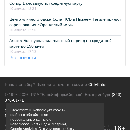
Солид Банк запустил кредитную карту
10 августа 13:34
Центр уличного баскетбола ПСБ в Нижнем Тагиле принял
соревнования «Оранжевый мяч»
10 августа 12:50
Альфа-Банк увеличил льготный период по кредитной
карте до 150 дней
10 августа 12:13
Все новости
Нашли ошибку? Выделите текст и нажмите
Ctrl+Enter
© 1994-2026.
РИА "БанкИнформСервис". Екатеринбург
(343)
370-61-71
О проекте
Политика конфиденциальности
Bankinform.ru использует cookie-
файлы и обрабатывает
Правовая информация
Для рекламодателей
персональные данные с
использованием Яндекс Метрики,
Вся информация о продуктах банков, размещенная на портале
16+
Google Analytics. Это улучшает работу