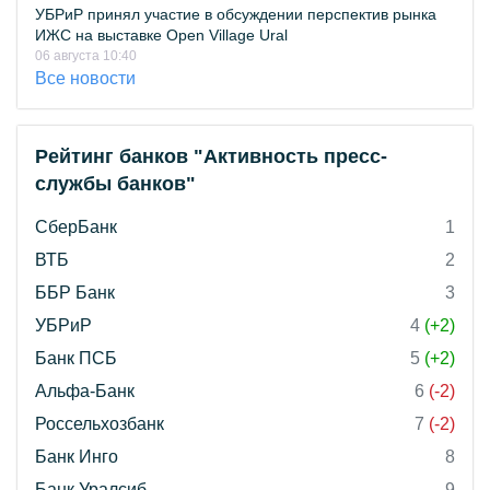
УБРиР принял участие в обсуждении перспектив рынка
ИЖС на выставке Open Village Ural
06 августа 10:40
Все новости
Рейтинг банков "Активность пресс-
службы банков"
СберБанк
1
ВТБ
2
ББР Банк
3
УБРиР
4
(+2)
Банк ПСБ
5
(+2)
Альфа-Банк
6
(-2)
Россельхозбанк
7
(-2)
Банк Инго
8
Банк Уралсиб
9