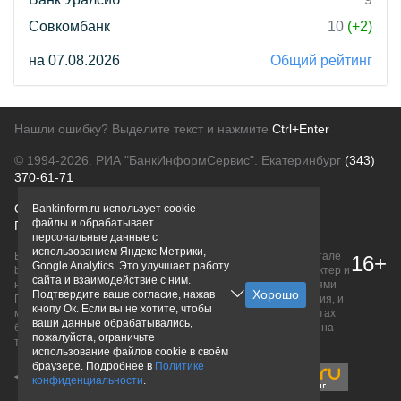
Совкомбанк
10
(+2)
на 07.08.2026
Общий рейтинг
Нашли ошибку? Выделите текст и нажмите
Ctrl+Enter
© 1994-2026.
РИА "БанкИнформСервис". Екатеринбург
(343)
370-61-71
О проекте
Политика конфиденциальности
Bankinform.ru использует cookie-
файлы и обрабатывает
Правовая информация
Для рекламодателей
персональные данные с
использованием Яндекс Метрики,
Вся информация о продуктах банков, размещенная на портале
16+
Google Analytics. Это улучшает работу
bankinform.ru, носит исключительно ознакомительный характер и
сайта и взаимодействие с ним.
не является публичной офертой, определяемой положениями
Подтвердите ваше согласие, нажав
ГК РФ. Информация не содержит точного и полного описания, и
кнопу Ок. Если вы не хотите, чтобы
может быть изменена. Конечные условия уточняйте на сайтах
ваши данные обрабатывались,
банков или при личном обращении. Исключительное право на
пожалуйста, ограничьте
товарные знаки принадлежит их правообладателям.
использование файлов cookie в своём
браузере. Подробнее в
Политике
конфиденциальности
.