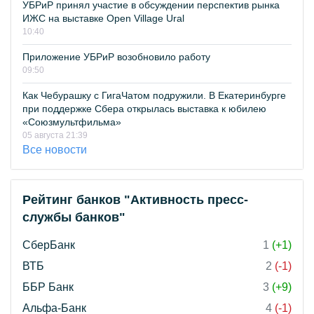
УБРиР принял участие в обсуждении перспектив рынка
ИЖС на выставке Open Village Ural
10:40
Приложение УБРиР возобновило работу
09:50
Как Чебурашку с ГигаЧатом подружили. В Екатеринбурге
при поддержке Сбера открылась выставка к юбилею
«Союзмультфильма»
05 августа 21:39
Все новости
Рейтинг банков "Активность пресс-
службы банков"
СберБанк
1
(+1)
ВТБ
2
(-1)
ББР Банк
3
(+9)
Альфа-Банк
4
(-1)