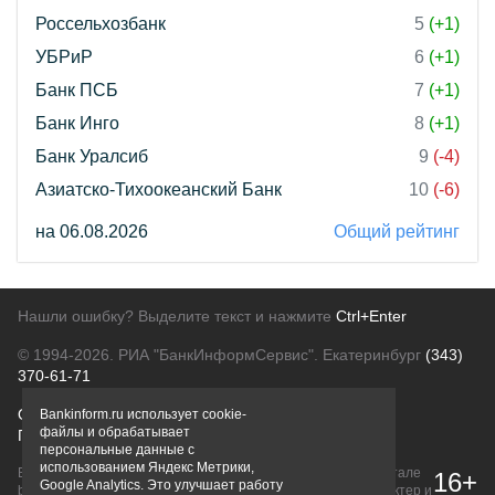
Россельхозбанк
5
(+1)
УБРиР
6
(+1)
Банк ПСБ
7
(+1)
Банк Инго
8
(+1)
Банк Уралсиб
9
(-4)
Азиатско-Тихоокеанский Банк
10
(-6)
на 06.08.2026
Общий рейтинг
Нашли ошибку? Выделите текст и нажмите
Ctrl+Enter
© 1994-2026.
РИА "БанкИнформСервис". Екатеринбург
(343)
370-61-71
О проекте
Политика конфиденциальности
Bankinform.ru использует cookie-
файлы и обрабатывает
Правовая информация
Для рекламодателей
персональные данные с
использованием Яндекс Метрики,
Вся информация о продуктах банков, размещенная на портале
16+
Google Analytics. Это улучшает работу
bankinform.ru, носит исключительно ознакомительный характер и