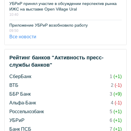
УБРиР принял участие в обсуждении перспектив рынка
ИЖС на выставке Open Village Ural
10:40
Приложение УБРиР возобновило работу
09:50
Все новости
Рейтинг банков "Активность пресс-
службы банков"
СберБанк
1
(+1)
ВТБ
2
(-1)
ББР Банк
3
(+9)
Альфа-Банк
4
(-1)
Россельхозбанк
5
(+1)
УБРиР
6
(+1)
Банк ПСБ
7
(+1)