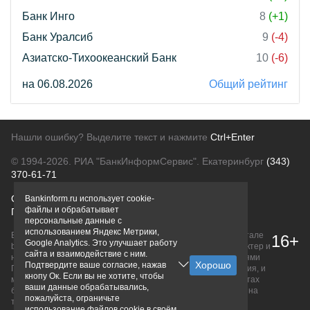
Банк Инго
8
(+1)
Банк Уралсиб
9
(-4)
Азиатско-Тихоокеанский Банк
10
(-6)
на 06.08.2026
Общий рейтинг
Нашли ошибку? Выделите текст и нажмите
Ctrl+Enter
© 1994-2026.
РИА "БанкИнформСервис". Екатеринбург
(343)
370-61-71
О проекте
Политика конфиденциальности
Bankinform.ru использует cookie-
файлы и обрабатывает
Правовая информация
Для рекламодателей
персональные данные с
использованием Яндекс Метрики,
Вся информация о продуктах банков, размещенная на портале
16+
Google Analytics. Это улучшает работу
bankinform.ru, носит исключительно ознакомительный характер и
сайта и взаимодействие с ним.
не является публичной офертой, определяемой положениями
Подтвердите ваше согласие, нажав
ГК РФ. Информация не содержит точного и полного описания, и
кнопу Ок. Если вы не хотите, чтобы
может быть изменена. Конечные условия уточняйте на сайтах
ваши данные обрабатывались,
банков или при личном обращении. Исключительное право на
пожалуйста, ограничьте
товарные знаки принадлежит их правообладателям.
использование файлов cookie в своём