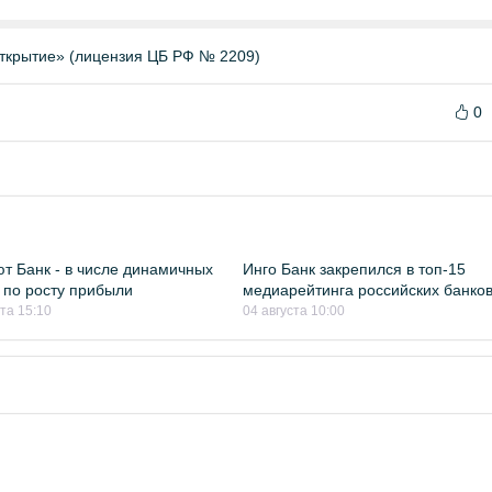
ткрытие» (лицензия ЦБ РФ № 2209)
0
т Банк - в числе динамичных
Инго Банк закрепился в топ-15
 по росту прибыли
медиарейтинга российских банко
ста 15:10
04 августа 10:00