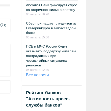
Абсолют Банк фиксирует спрос
на вторичное жилье в ипотеку
06 августа 16:20
Сбер приглашает студентов из
0
Екатеринбурга в амбассадоры
банка
06 августа 15:56
ПСБ и МЧС России будут
оказывать поддержку жителям
пострадавших при
чрезвычайных ситуациях
регионов
в
06 августа 12:40
Все новости
Рейтинг банков
"Активность пресс-
службы банков"