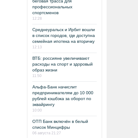
беговая трасса для
профессиональных
спортсменов
12:28
Среднеуральск и Ирбит вошли
в список городов, где доступна
семейная ипотека на вторичку
12:13
ВТБ: россияне увеличивают
расходы на спорт и здоровый
образ жизни
11:50
Альфа-Банк начислит
предпринимателям до 10 000
рублей кэшбэка за оборот по
эквайрингу
10:00
ОТП Банк включён в белый
список Минцифры
06 августа 21:27