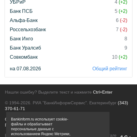
УБРиР
4
(+2)
Банк ПСБ
5
(+2)
Альфа-Банк
6
(-2)
Россельхозбанк
7
(-2)
Банк Инго
8
Банк Уралсиб
9
Совкомбанк
10
(+2)
на 07.08.2026
Общий рейтинг
Нашли ошибку? Выделите текст и нажмите
Ctrl+Enter
© 1994-2026.
РИА "БанкИнформСервис". Екатеринбург
(343)
370-61-71
О проекте
Политика конфиденциальности
Bankinform.ru использует cookie-
файлы и обрабатывает
Правовая информация
Для рекламодателей
персональные данные с
использованием Яндекс Метрики,
Вся информация о продуктах банков, размещенная на портале