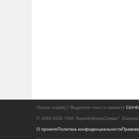
Нашли ошибку? Выделите текст и нажмите
Ctrl+E
© 1994-2026.
РИА "БанкИнформСервис". Екатери
О проекте
Политика конфиденциальности
Правов