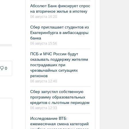
Абсолют Банк фиксирует спрос
на вторичное жилье в ипотеку
06 августа 16:20
Сбер приглашает студентов из
Екатеринбурга в амбассадоры
банка
06 августа 15:56
ПСБ и МЧС России будут
оказывать поддержку жителям
пострадавших при
0
чрезвычайных ситуациях
регионов
06 августа 12:40
Сбер запустил собственную
программу образовательных
кредитов с льготным периодом
06 августа 12:33
Исследование ВТБ:
ежемесячная смена категорий