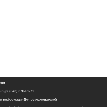
nter
нбург
(343) 370-61-71
ая информация
Для рекламодателей