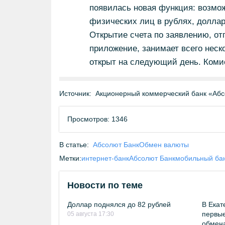
появилась новая функция: возмож
физических лиц в рублях, долла
Открытие счета по заявлению, от
приложение, занимает всего неск
открыт на следующий день. Комис
Источник:
Акционерный коммерческий банк «Абс
Просмотров: 1346
В статье:
Абсолют Банк
Обмен валюты
Метки:
интернет-банк
Абсолют Банк
мобильный ба
Новости по теме
Доллар поднялся до 82 рублей
В Екат
первые
05 августа 17:30
обмен