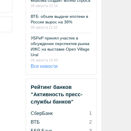
кешбэка создает волны спроса
06 августа 12:14
ВТБ: объем выдачи ипотеки в
России вырос на 38%
06 августа 11:52
УБРиР принял участие в
обсуждении перспектив рынка
ИЖС на выставке Open Village
Ural
06 августа 10:40
Все новости
Рейтинг банков
"Активность пресс-
службы банков"
СберБанк
1
ВТБ
2
ББР Банк
3