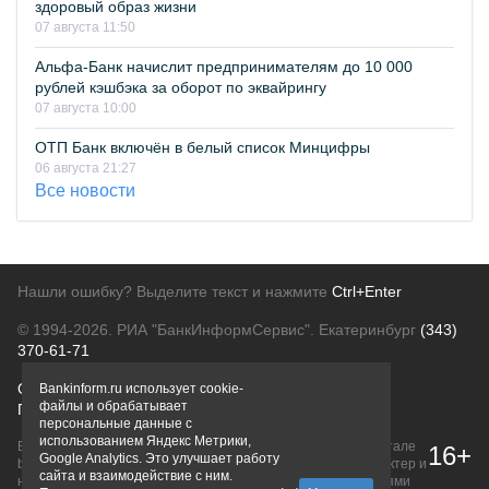
здоровый образ жизни
07 августа 11:50
Альфа-Банк начислит предпринимателям до 10 000
рублей кэшбэка за оборот по эквайрингу
07 августа 10:00
ОТП Банк включён в белый список Минцифры
06 августа 21:27
Все новости
Нашли ошибку? Выделите текст и нажмите
Ctrl+Enter
© 1994-2026.
РИА "БанкИнформСервис". Екатеринбург
(343)
370-61-71
О проекте
Политика конфиденциальности
Bankinform.ru использует cookie-
файлы и обрабатывает
Правовая информация
Для рекламодателей
персональные данные с
использованием Яндекс Метрики,
Вся информация о продуктах банков, размещенная на портале
16+
Google Analytics. Это улучшает работу
bankinform.ru, носит исключительно ознакомительный характер и
сайта и взаимодействие с ним.
не является публичной офертой, определяемой положениями