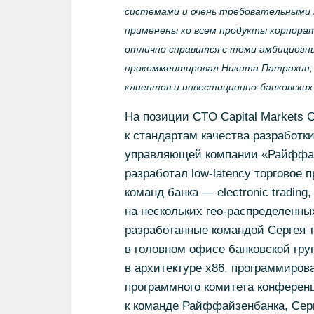
системами и очень требовательными 
применены ко всем продукты
корпора
отлично справится с теми амбициозны
прокомментировал Никита Патрахин, 
клиентов и
инвестиционно-банковских
На позиции CTO Capital Markets
к стандартам качества разработк
управляющей компании
«Райффа
разработал
low-latency
торговое п
команд банка — electronic tradin
на нескольких
гео-распределенны
разработанные командой Сергея 
в головном офисе банковской груп
в архитектуре х86, программиров
программного комитета конференци
к команде Райффайзенбанка, Серге