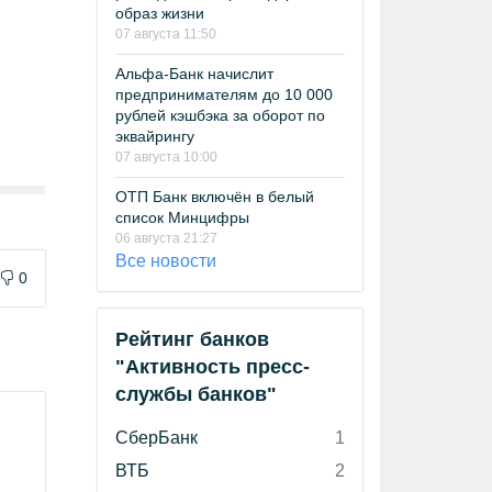
образ жизни
07 августа 11:50
Альфа-Банк начислит
предпринимателям до 10 000
рублей кэшбэка за оборот по
эквайрингу
07 августа 10:00
ОТП Банк включён в белый
список Минцифры
06 августа 21:27
Все новости
0
Рейтинг банков
"Активность пресс-
службы банков"
СберБанк
1
ВТБ
2