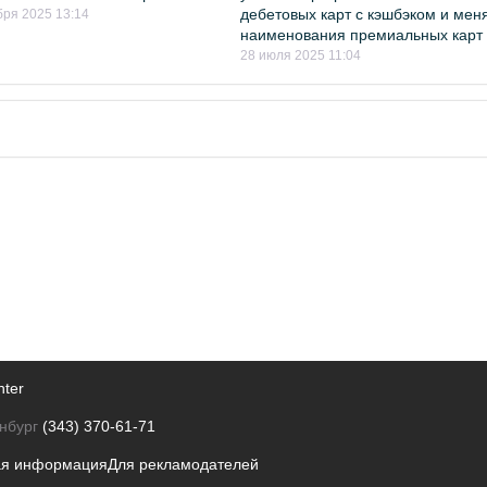
дебетовых карт с кэшбэком и мен
бря 2025 13:14
наименования премиальных карт
28 июля 2025 11:04
nter
нбург
(343) 370-61-71
ая информация
Для рекламодателей