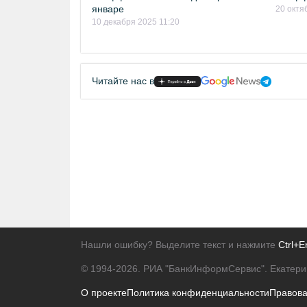
январе
20 октя
10 декабря 2025 11:20
Читайте нас в
Нашли ошибку? Выделите текст и нажмите
Ctrl+E
© 1994-2026.
РИА "БанкИнформСервис". Екатери
О проекте
Политика конфиденциальности
Правов