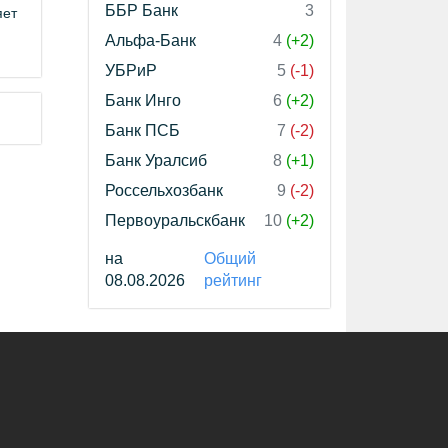
ББР Банк
3
яет
Альфа-Банк
4
(+2)
УБРиР
5
(-1)
Банк Инго
6
(+2)
Банк ПСБ
7
(-2)
Банк Уралсиб
8
(+1)
Россельхозбанк
9
(-2)
Первоуральскбанк
10
(+2)
на
Общий
08.08.2026
рейтинг