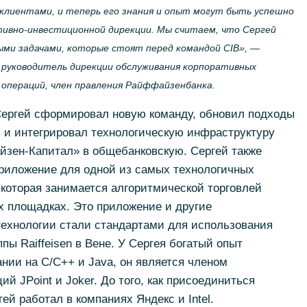
клиентами, и теперь его знания и опыт могут быть успешно
тивно-инвестиционной
дирекции. Мы считаем, что Сергей
ми задачами, которые стоят перед командой CIB», —
руководитель дирекции обслуживания корпоративных
операций, член правления Райффайзенбанка.
 Сергей сформировал новую команду, обновил подходы
и и интегрировал технологическую инфраструктуру
йзен-Капитал»
в общебанковскую. Сергей также
риложение для одной из самых технологичных
g, которая занимается алгоритмической торговлей
х
площадках. Это приложение и другие
технологии стали стандартами для использования
пы Raiffeisen в Вене. У Сергея богатый опыт
ании на С/
С++
и Java, он является членом
й JPoint и Joker. До того, как присоединиться
й работал в компаниях Яндекс и Intel.