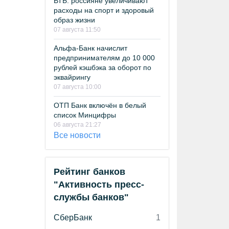
ВТБ: россияне увеличивают
расходы на спорт и здоровый
образ жизни
07 августа 11:50
Альфа-Банк начислит
предпринимателям до 10 000
рублей кэшбэка за оборот по
эквайрингу
07 августа 10:00
ОТП Банк включён в белый
список Минцифры
06 августа 21:27
Все новости
Рейтинг банков
"Активность пресс-
службы банков"
СберБанк
1