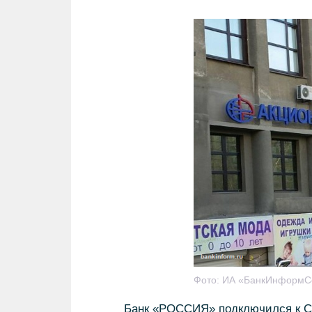
Фото:
ИА «БанкИнформС
Банк «РОССИЯ» подключился к Си