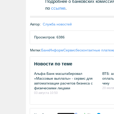
Подробнее о банковских комисси
по
ссылке
.
Автор:
Служба новостей
Просмотров: 6386
Метки:
БанкИнформСервис
бесконтактные платеж
Новости по теме
Альфа-Банк масштабировал
ВТБ: а
«Массовые выплаты» - сервис для
оплаты
автоматизации расчетов бизнеса с
чеку
физическими лицами
20 июля
03 августа 10:50