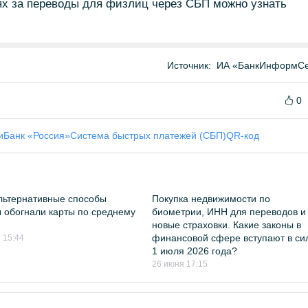
ях за переводы для физлиц через СБП можно узнать
Источник:
ИА «БанкИнформСе
0
и
Банк «Россия»
Система быстрых платежей (СБП)
QR-код
льтернативные способы
Покупка недвижимости по
 обогнали карты по среднему
биометрии, ИНН для переводов и
новые страховки. Какие законы в
финансовой сфере вступают в си
 15:44
1 июля 2026 года?
26 июня 17:15