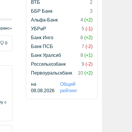
ВТБ
2
ББР Банк
3
Альфа-Банк
4
(+2)
рвис»
УБРиР
5
(-1)
Банк Инго
6
(+2)
0
Банк ПСБ
7
(-2)
Банк Уралсиб
8
(+1)
Россельхозбанк
9
(-2)
Первоуральскбанк
10
(+2)
на
Общий
08.08.2026
рейтинг
лу с