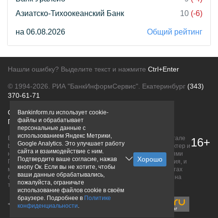
Азиатско-Тихоокеанский Банк
10
(-6)
на 06.08.2026
Общий рейтинг
Нашли ошибку? Выделите текст и нажмите
Ctrl+Enter
© 1994-2026.
РИА "БанкИнформСервис". Екатеринбург
(343)
370-61-71
О проекте
Политика конфиденциальности
Bankinform.ru использует cookie-
файлы и обрабатывает
Правовая информация
Для рекламодателей
персональные данные с
использованием Яндекс Метрики,
Вся информация о продуктах банков, размещенная на портале
16+
Google Analytics. Это улучшает работу
bankinform.ru, носит исключительно ознакомительный характер и
сайта и взаимодействие с ним.
не является публичной офертой, определяемой положениями
Подтвердите ваше согласие, нажав
ГК РФ. Информация не содержит точного и полного описания, и
кнопу Ок. Если вы не хотите, чтобы
может быть изменена. Конечные условия уточняйте на сайтах
ваши данные обрабатывались,
банков или при личном обращении. Исключительное право на
пожалуйста, ограничьте
товарные знаки принадлежит их правообладателям.
использование файлов cookie в своём
браузере. Подробнее в
Политике
конфиденциальности
.