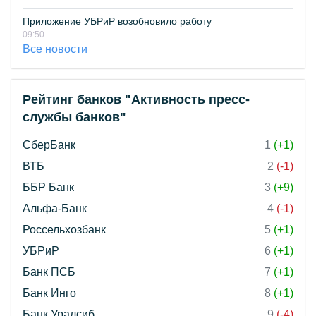
Приложение УБРиР возобновило работу
09:50
Все новости
Рейтинг банков "Активность пресс-
службы банков"
СберБанк
1
(+1)
ВТБ
2
(-1)
ББР Банк
3
(+9)
Альфа-Банк
4
(-1)
Россельхозбанк
5
(+1)
УБРиР
6
(+1)
Банк ПСБ
7
(+1)
Банк Инго
8
(+1)
Банк Уралсиб
9
(-4)