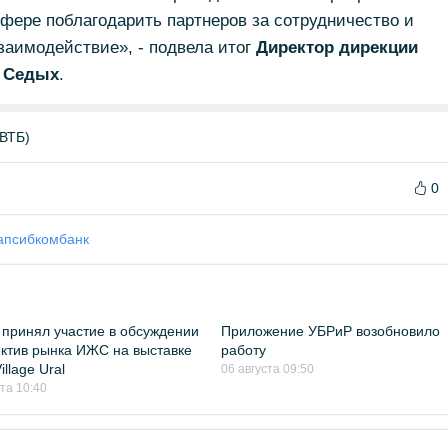
фере поблагодарить партнеров за сотрудничество и
заимодействие», - подвела итог
Директор дирекции
а Седых
.
 ВТБ)
0
апсибкомбанк
принял участие в обсуждении
Приложение УБРиР возобновило
ктив рынка ИЖС на выставке
работу
llage Ural
06 августа 09:50
ста 10:40