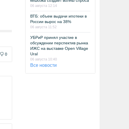
кешбэка создает волны спроса
06 августа 12:14
ВТБ: объем выдачи ипотеки в
России вырос на 38%
06 августа 11:52
УБРиР принял участие в
обсуждении перспектив рынка
ИЖС на выставке Open Village
Ural
0
06 августа 10:40
Все новости