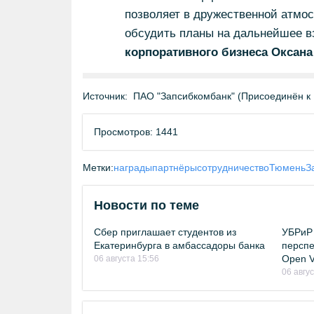
позволяет в дружественной атмос
обсудить планы на дальнейшее в
корпоративного бизнеса Оксан
Источник:
ПАО "Запсибкомбанк" (Присоединён к
Просмотров: 1441
Метки:
награды
партнёры
сотрудничество
Тюмень
З
Новости по теме
Сбер приглашает студентов из
УБРиР 
Екатеринбурга в амбассадоры банка
перспе
Open Vi
06 августа 15:56
06 авгу