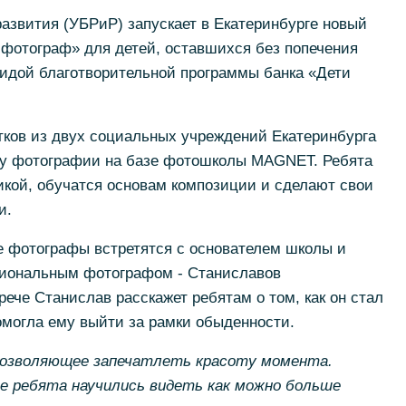
развития (УБРиР) запускает в Екатеринбурге новый
 фотограф» для детей, оставшихся без попечения
гидой благотворительной программы банка «Дети
тков из двух социальных учреждений Екатеринбурга
су фотографии на базе фотошколы MAGNET. Ребята
икой, обучатся основам композиции и сделают свои
и.
 фотографы встретятся с основателем школы и
иональным фотографом - Станиславов
ече Станислав расскажет ребятам о том, как он стал
омогла ему выйти за рамки обыденности.
позволяющее запечатлеть красоту момента.
се ребята научились видеть как можно больше