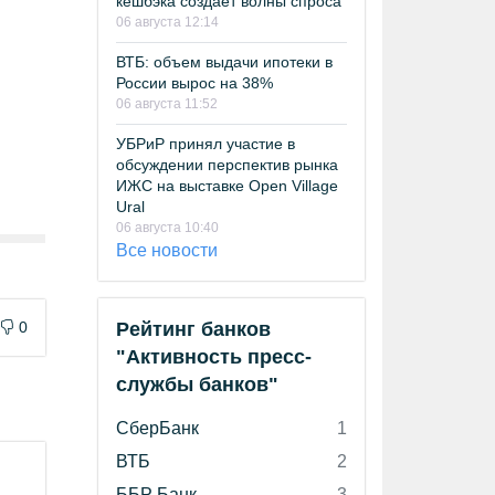
кешбэка создает волны спроса
06 августа 12:14
ВТБ: объем выдачи ипотеки в
России вырос на 38%
06 августа 11:52
УБРиР принял участие в
обсуждении перспектив рынка
ИЖС на выставке Open Village
Ural
06 августа 10:40
Все новости
0
Рейтинг банков
"Активность пресс-
службы банков"
СберБанк
1
ВТБ
2
ББР Банк
3