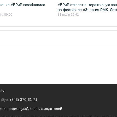
жение УБРиР возобновило
УБРиР откроет интерактивную зон
на фестивале «Энергия РМК. Лет
ста 09:50
31 июля 10:42
nter
нбург
(343) 370-61-71
ая информация
Для рекламодателей