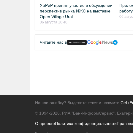
УБРиР принял участие в обсуждении
Прило
перспектив рынка ИЖС на выставке
работу
Open Village Ural
06 авгу
06 августа 10:40
Читайте нас в
Нашли ошибку? Выделите текст и нажмите
Ctrl+E
© 1994-2026.
РИА "БанкИнформСервис". Екатери
О проекте
Политика конфиденциальности
Правов