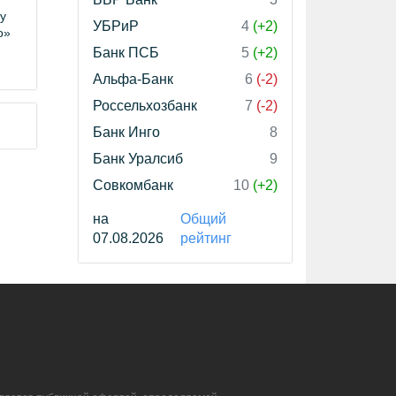
у
УБРиР
4
(+2)
о»
Банк ПСБ
5
(+2)
Альфа-Банк
6
(-2)
Россельхозбанк
7
(-2)
Банк Инго
8
Банк Уралсиб
9
Совкомбанк
10
(+2)
на
Общий
07.08.2026
рейтинг