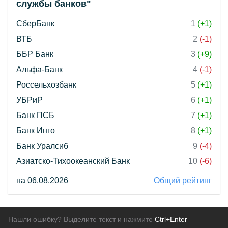
службы банков"
СберБанк
1
(+1)
ВТБ
2
(-1)
ББР Банк
3
(+9)
Альфа-Банк
4
(-1)
Россельхозбанк
5
(+1)
УБРиР
6
(+1)
Банк ПСБ
7
(+1)
Банк Инго
8
(+1)
Банк Уралсиб
9
(-4)
Азиатско-Тихоокеанский Банк
10
(-6)
на 06.08.2026
Общий рейтинг
Нашли ошибку? Выделите текст и нажмите
Ctrl+Enter