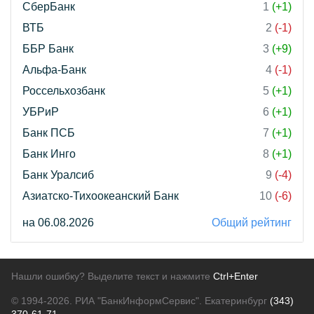
СберБанк
1
(+1)
ВТБ
2
(-1)
ББР Банк
3
(+9)
Альфа-Банк
4
(-1)
Россельхозбанк
5
(+1)
УБРиР
6
(+1)
Банк ПСБ
7
(+1)
Банк Инго
8
(+1)
Банк Уралсиб
9
(-4)
Азиатско-Тихоокеанский Банк
10
(-6)
на 06.08.2026
Общий рейтинг
Нашли ошибку? Выделите текст и нажмите
Ctrl+Enter
© 1994-2026.
РИА "БанкИнформСервис". Екатеринбург
(343)