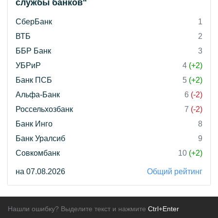
службы банков"
СберБанк
1
ВТБ
2
ББР Банк
3
УБРиР
4
(+2)
Банк ПСБ
5
(+2)
Альфа-Банк
6
(-2)
Россельхозбанк
7
(-2)
Банк Инго
8
Банк Уралсиб
9
Совкомбанк
10
(+2)
на 07.08.2026
Общий рейтинг
Нашли ошибку? Выделите текст и нажмите
Ctrl+Enter