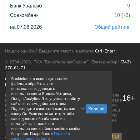
Банк Уралсиб
9
Совкомбанк
10
(+2)
на 07.08.2026
Общий рейтинг
Нашли ошибку? Выделите текст и нажмите
Ctrl+Enter
© 1994-2026.
РИА "БанкИнформСервис". Екатеринбург
(343)
370-61-71
О проекте
Политика конфиденциальности
Bankinform.ru использует cookie-
файлы и обрабатывает
Правовая информация
Для рекламодателей
персональные данные с
использованием Яндекс Метрики,
Вся информация о продуктах банков, размещенная на портале
16+
Google Analytics. Это улучшает работу
bankinform.ru, носит исключительно ознакомительный характер и
сайта и взаимодействие с ним.
не является публичной офертой, определяемой положениями
Подтвердите ваше согласие, нажав
ГК РФ. Информация не содержит точного и полного описания, и
кнопу Ок. Если вы не хотите, чтобы
может быть изменена. Конечные условия уточняйте на сайтах
ваши данные обрабатывались,
банков или при личном обращении. Исключительное право на
пожалуйста, ограничьте
товарные знаки принадлежит их правообладателям.
использование файлов cookie в своём
браузере. Подробнее в
Политике
конфиденциальности
.