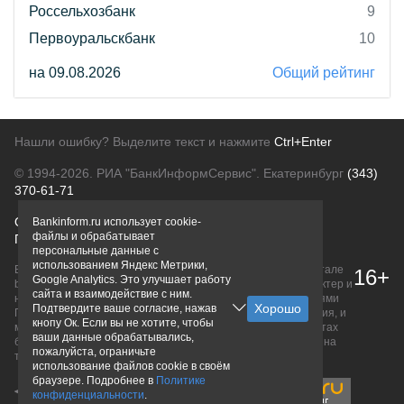
Россельхозбанк
9
Первоуральскбанк
10
на 09.08.2026
Общий рейтинг
Нашли ошибку? Выделите текст и нажмите
Ctrl+Enter
© 1994-2026.
РИА "БанкИнформСервис". Екатеринбург
(343)
370-61-71
О проекте
Политика конфиденциальности
Bankinform.ru использует cookie-
файлы и обрабатывает
Правовая информация
Для рекламодателей
персональные данные с
использованием Яндекс Метрики,
Вся информация о продуктах банков, размещенная на портале
16+
Google Analytics. Это улучшает работу
bankinform.ru, носит исключительно ознакомительный характер и
сайта и взаимодействие с ним.
не является публичной офертой, определяемой положениями
Подтвердите ваше согласие, нажав
ГК РФ. Информация не содержит точного и полного описания, и
кнопу Ок. Если вы не хотите, чтобы
может быть изменена. Конечные условия уточняйте на сайтах
ваши данные обрабатывались,
банков или при личном обращении. Исключительное право на
пожалуйста, ограничьте
товарные знаки принадлежит их правообладателям.
использование файлов cookie в своём
браузере. Подробнее в
Политике
конфиденциальности
.