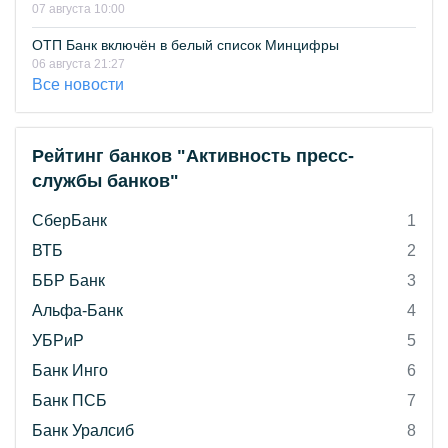
07 августа 10:00
ОТП Банк включён в белый список Минцифры
06 августа 21:27
Все новости
Рейтинг банков "Активность пресс-
службы банков"
СберБанк
1
ВТБ
2
ББР Банк
3
Альфа-Банк
4
УБРиР
5
Банк Инго
6
Банк ПСБ
7
Банк Уралсиб
8